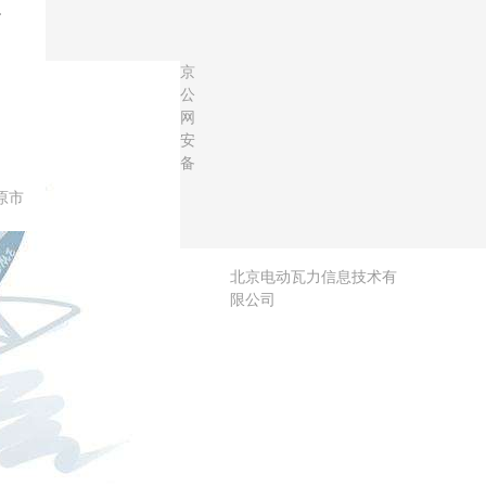
。
京
公
网
安
备
原市
北京电动瓦力信息技术有
限公司