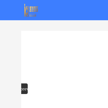
零跑t03提车帖-k8凯发