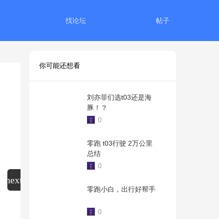
找论坛
帖子
你可能还想看
刘亦菲们选t03还是海
豚！？
0
零跑 t03行驶 2万公里
总结
0
零跑小白，出行好帮手
0