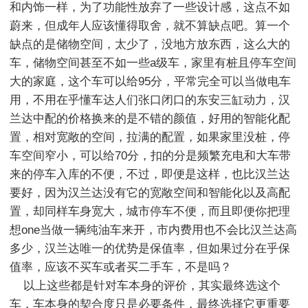
和内饰一样，为了功能性放弃了一些设计感，这点不如
蔚来，但成年人应该懂得取舍，就不算缺点吧。算一个
缺点的是储物空间，太少了，没地方放东西，这么大的
车，储物空间甚至不如一些a级车，家里有桩且停车空间
大的家庭，这个车可以给95分，平常完全可以当做电车
用，不用在乎懂车达人们张口闭口的东安三缸动力，汉
兰达中配的价格换来的是不错的颜值，好用的智能化配
置，相对宽敞的空间，拉满的配置，如果家里没桩，停
车空间窄小，可以给70分，扣的分是频繁充电和大车带
来的停车入库的不便，不过，即便是这样，也比汉兰达
要好，因为汉兰达没有它的宽敞空间和智能化以及高配
置，却同样车身宽大，城市停车不便，而且即便你把理
想one当做一辆纯油车来开，市内费用也不会比汉兰达高
多少，汉兰达唯一的优势是保值率，但如果过分在乎保
值率，应该不买车或者买二手车，不是吗？

    以上这些都是针对车本身的评价，其实最终选这个
车，车本身的契合度只是必要条件，最终选择它更重要