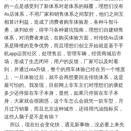
的一点是感受到了新体系对老体系的颠覆，理想们没有
4s店体系，不用厂家和销售体系之间掣肘，他们之间互
相算计利益，造成了消费者购车体验差，各种斗智斗
勇，谈判砍价，得学习各种避坑指南，理想们自建销售
体系，对消费者来说，在购买体验方面，对传统4s店体
系是降维的竞争优势，而且理想们创立开始就是基于手
机app运营社区，处理售后，管理车辆，经营商城后市
场，形成了生态闭环，用户的反馈，厂家可以及时看
到，并通过ota升级，整个的用车体验已经在另一个维度
上，一旦体验过后，就不会再想要回去传统体系，这是
最可怕的。我发现，目前网上非车主们对理想们的褒贬
多少还停留在车子本身，显然，如果只停留在车子本
身，大家就会很困惑，这个车怎么会就凭一款车型，月
月过万销量，而且北京这种城市，还得用汽油指标买，
这些人脑子是不是有病？

    所以，现在社会变化快，遇见新事物，没必要上来先