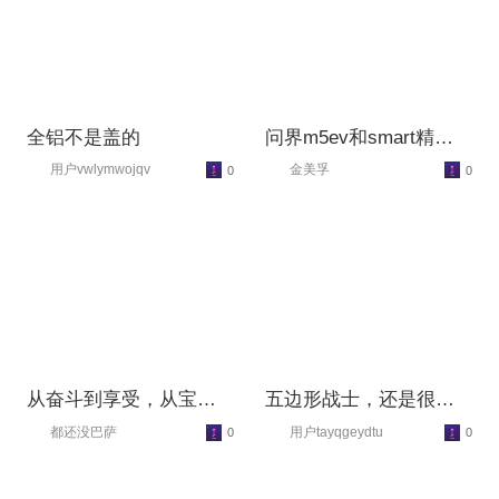
全铝不是盖的
问界m5ev和smart精灵1
选哪个呢？
用户vwlymwojqv
金美孚
0
0
从奋斗到享受，从宝骏
五边形战士，还是很值
560置换问界m5
得推荐的
都还没巴萨
用户tayqgeydtu
0
0