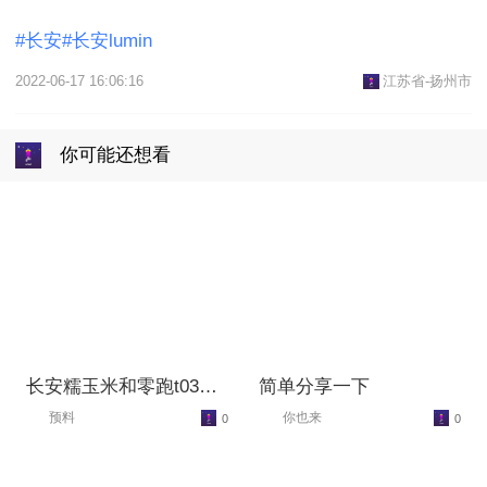
#长安#长安lumin
2022-06-17 16:06:16
江苏省-扬州市
你可能还想看
长安糯玉米和零跑t03选
简单分享一下
择哪款？
预料
你也来
0
0