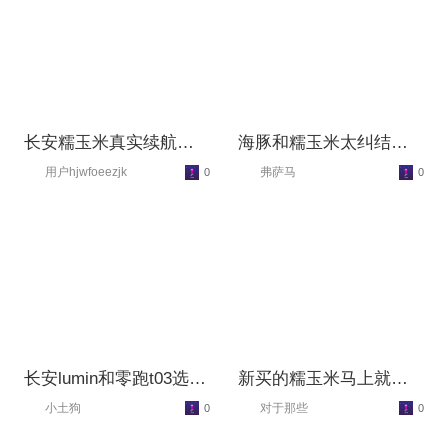
长安糯玉米真实续航使
海豚和糯玉米太纠结
用感受
了！？
用户hjwfoeezjk
弗萨马
0
0
长安lumin和零跑t03选哪
新买的糯玉米马上就要
个？
满月啦，来一波分享
小土狗
对于那些
0
0