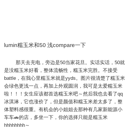
lumin糯玉米和50 浅compare一下
        那天去充电，旁边是50当家花旦。实话实话，50就
是没糯玉米好看，整体流畅性，糯玉米完胜。不接受
battle，在我心里糯玉米就是yyds。图片很清楚了糯玉米
会绿色更浅一点，再加上外观圆润，我可是太爱糯玉米
啦！！！女生应该都首选糯玉米吧～然后我也去看了qq
冰淇淋，它也涨价了，但是颜值和糯玉米差太多了，整
体塑料感很重。有机会的小姐姐去那种有几家新能源小
车车🚗的店，多坐一下，你的选择只能是糯玉米
hhhhhhhh～
