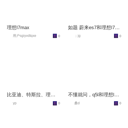
理想l7max
如题 蔚来es7和理想l7选
哪个呀？
用户sgiyvdtqxe
；jg
0
0
比亚迪、特斯拉、理
不懂就问，q5l和理想l7
想、蔚来，电车买哪个
咋选？
yp
桑d
0
0
好？