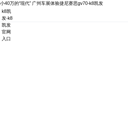
小40万的“现代” 广州车展体验捷尼赛思gv70-k8凯发
k8凯
发-k8
凯发
官网
入口