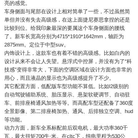
亮的感觉。

车身侧面与尾部在设计上相对简单了一些，不过虽然简
单但并没有失去高级感，在这上面捷尼赛思拿捏的还是
比较到位。给我印象最深的要属这个车身侧面的腰线
了。新车长宽高分别为4715*1910*1642mm，轴距为
2875mm。定位于中型suv。

内饰设计上，这款车也有着不错的高级感。比如白内的
设计从来不会让人失望。悬浮式中控屏，并没有为了“科
技感”变得非常大，下面的空调区域在设计方面也非常的
用心，而且液晶的显示也为高级感提升了不少。

其它配置方面，低配版车型功能不算低。比如l2级别的
自动驾驶辅助系统、胎压显示、悬架软硬调节、自动驻
车、前排座椅通风加热等等。而高配车型还配备了360度
全景影像、第二排座椅加热、通风、后排独立空调、hud
等功能。

动力方面，新车全系标配前后双电机，最大功率360千
瓦，最大扭矩700牛·米。在cltc下，纯电里程为530公