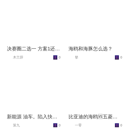
决赛圈二选一 方案1还是
海鸥和海豚怎么选？
方案2？
木兰辞
拏
0
0
新能源 油车。陷入抉
比亚迪的海鸥🆚五菱的
择，有推荐的吗？
缤果🆚零跑t03？
策九
一零
0
0