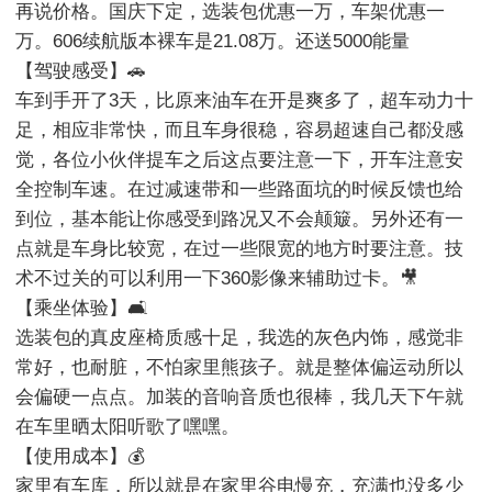
再说价格。国庆下定，选装包优惠一万，车架优惠一
万。606续航版本裸车是21.08万。还送5000能量

【驾驶感受】🚗

车到手开了3天，比原来油车在开是爽多了，超车动力十
足，相应非常快，而且车身很稳，容易超速自己都没感
觉，各位小伙伴提车之后这点要注意一下，开车注意安
全控制车速。在过减速带和一些路面坑的时候反馈也给
到位，基本能让你感受到路况又不会颠簸。另外还有一
点就是车身比较宽，在过一些限宽的地方时要注意。技
术不过关的可以利用一下360影像来辅助过卡。🎥

【乘坐体验】🛋

选装包的真皮座椅质感十足，我选的灰色内饰，感觉非
常好，也耐脏，不怕家里熊孩子。就是整体偏运动所以
会偏硬一点点。加装的音响音质也很棒，我几天下午就
在车里晒太阳听歌了嘿嘿。

【使用成本】💰

家里有车库，所以就是在家里谷电慢充，充满也没多少