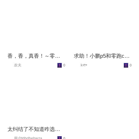
香，香，真香！～零跑
求助！小鹏p5和零跑c01
汽车🚗
哪个好？
农夫
k🐟
0
0
太纠结了不知道咋选了
贵和零跑c01怎么选呀？
用户tdbdhehwza
0