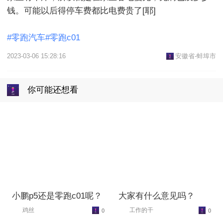
钱。可能以后得停车费都比电费贵了[耶]

#零跑汽车#零跑c01
2023-03-06 15:28:16
安徽省-蚌埠市
你可能还想看
小鹏p5还是零跑c01呢？
大家有什么意见吗？
鸡丝
工作的干
0
0