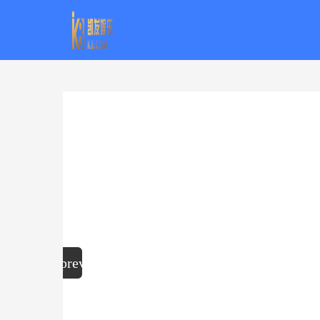
老八到位了-k8凯发