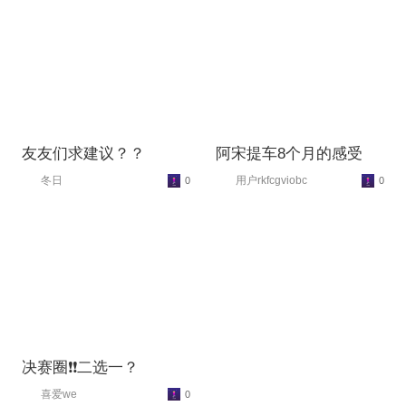
友友们求建议？？
阿宋提车8个月的感受
冬日
用户rkfcgviobc
0
0
决赛圈❗❗二选一？
喜爱we
0