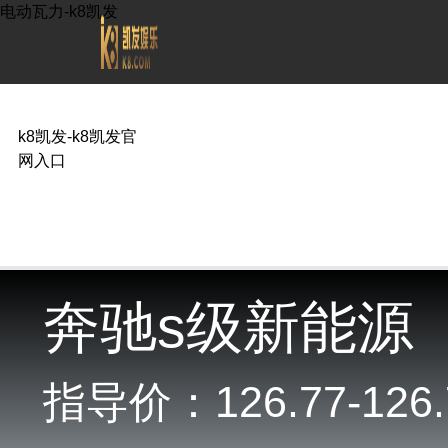
电动瓦力-k8凯发
k8凯发-k8凯发官
网入口
奔驰s级新能源
指导价：126.77-126