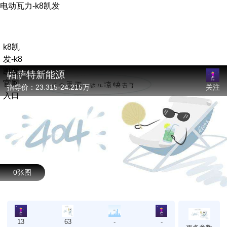
电动瓦力-k8凯发
k8凯
发-k8
凯发
帕萨特新能源
官网
关注
指导价：23.315-24.215万
入口
0张图
13
63
-
-