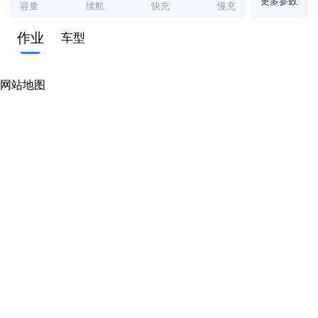
更多参数
容量
续航
快充
慢充
作业
车型
网站地图