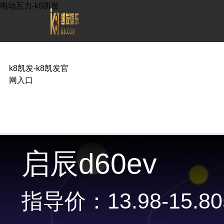
电动瓦力-k8凯发
k8凯发-k8凯发官
网入口
启辰d60ev
指导价：13.98-15.8