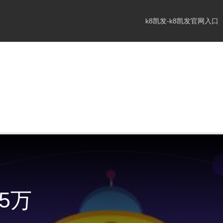
k8凯发-k8凯发官网入口
05万