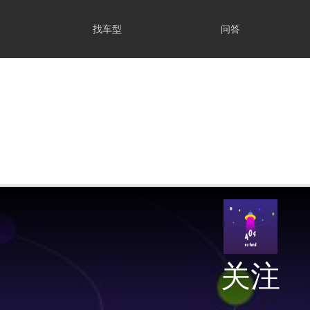
找车型
问答
关注