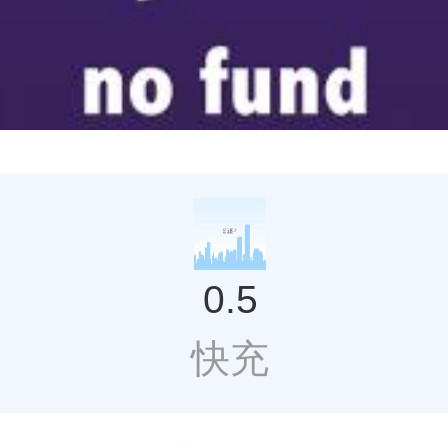
0.5
快充