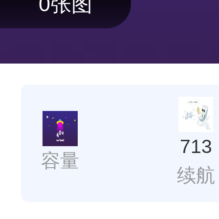
0张图
713
容量
续航