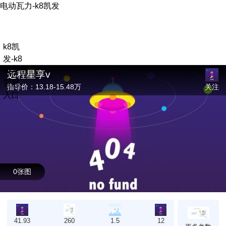
电动瓦力-k8凯发
k8凯
发-k8
凯发
远程星享v
官网
关注
指导价：13.18-15.48万
入口
0张图
41.93
260
1.5
12