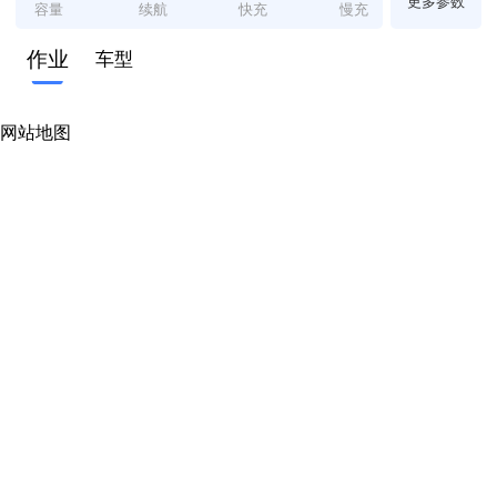
更多参数
容量
续航
快充
慢充
作业
车型
网站地图