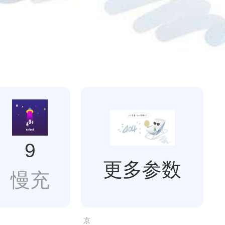
9
更多参数
慢充
京