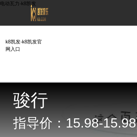
电动瓦力-k8凯发
k8凯发-k8凯发官
网入口
骏行
指导价：15.98-15.9