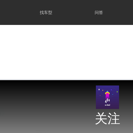
找车型
问答
关注