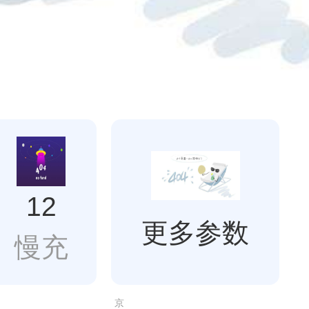
12
更多参数
慢充
京