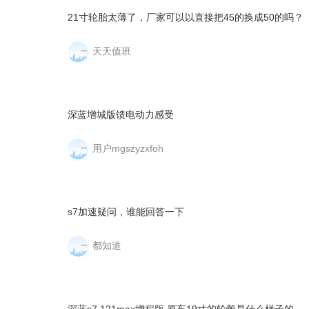
21寸轮胎太薄了，厂家可以以直接把45的换成50的吗？
天天值班
深蓝增城版馈电动力感受
用户mgszyzxfoh
s7加速疑问，谁能回答一下
都知道