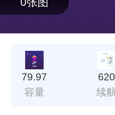
0张图
79.97
620
容量
续