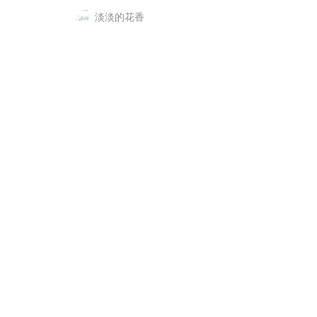
淡淡的花香
延期交车—有人拿到补偿了吗？
海悦花园
问答发布规
范
网站地图