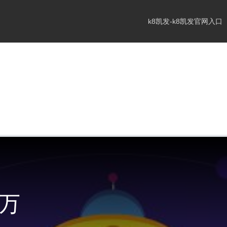
k8凯发-k8凯发官网入口
9万