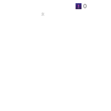
0
京
公
网
安
备
0
北京电动瓦力信息技术有
限公司