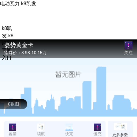
电动瓦力-k8凯发
k8凯
发-k8
凯发
萎势黄金卡
官网
关注
指导价：8.98-10.15万
入口
0张图
容量
续航
快充
慢充
更多参数