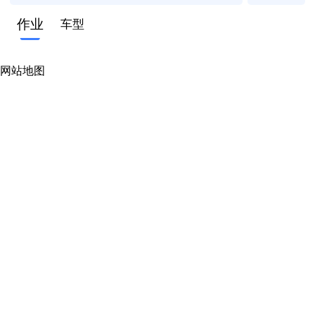
作业
车型
网站地图