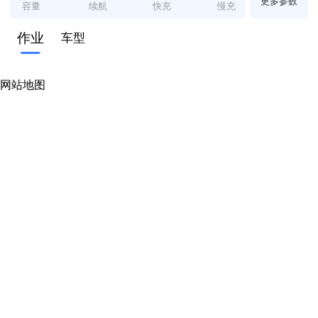
更多参数
容量
续航
快充
慢充
作业
车型
网站地图