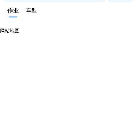
作业
车型
网站地图