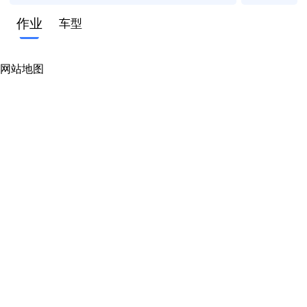
作业
车型
网站地图