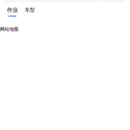
作业
车型
网站地图