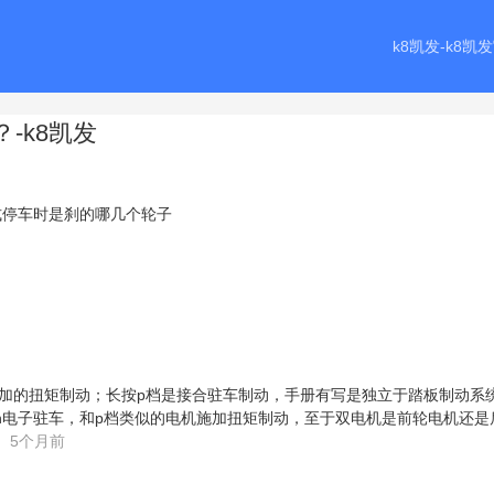
k8凯发-k8凯
-k8凯发
件施加的扭矩制动；长按p档是接合驻车制动，手册有写是独立于踏板制动系
是h电子驻车，和p档类似的电机施加扭矩制动，至于双电机是前轮电机还是
5个月前