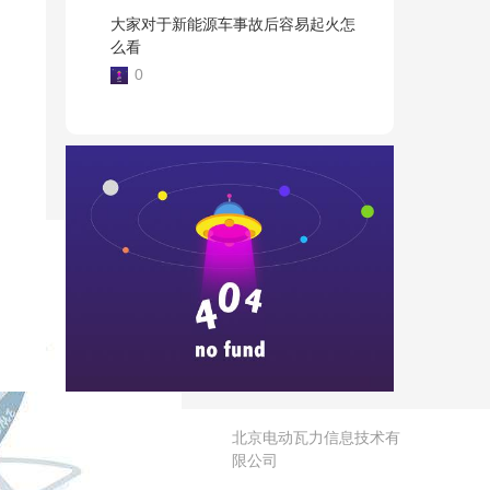
大家对于新能源车事故后容易起火怎
么看
0
京
公
网
安
备
北京电动瓦力信息技术有
限公司