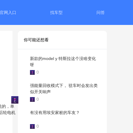
发官网入口
找车型
问答
你可能还想看
新款的model y 特斯拉这个没啥变化
呀
0
强能量回收模式下， 驻车时会发出类
似开关响声
0
统的，单
有没有用埃安家桩的车友？
后轮电机
0