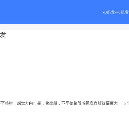
k8凯发-k8凯
凯发
不平整时，感觉方向打晃，像坐船，不平整路段感觉底盘颠簸幅度大
5