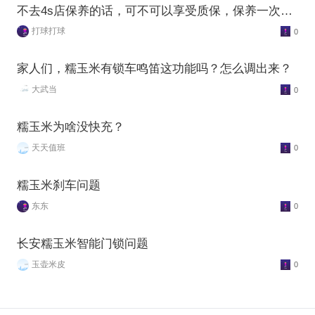
不去4s店保养的话，可不可以享受质保，保养一次最
低多少钱
打球打球
0
家人们，糯玉米有锁车鸣笛这功能吗？怎么调出来？
大武当
0
糯玉米为啥没快充？
天天值班
0
糯玉米刹车问题
东东
0
长安糯玉米智能门锁问题
玉壶米皮
0