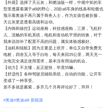
【外观】选择了天云灰，和燃油版一样，中规中矩的车
型里透露着属于a6l的野心，20款a6车身的线条和轮毂也
预示着奥迪不再只属于商务人士，作为女孩也被折服，
天云灰更是透着高级和运动。

【内饰和操控】运动座椅，科技感座舱，三屏，飞机杆
儿，流畅的车机系统，电机和发动机平滑的转换，对于
我来说弥补了配置不高的问题，属实体验感极好。

【油耗和续航】因为主要是上班开，单位又自带免费充
电桩，四舍五入等于白给，每天来回25公里，两天充一
次电完全满足使用需求，基本没有用油的机会。

【动力】不太懂，反正挺快，毕竟55嘛。

【舒适性】各种驾驶员辅助系统，自动的功能，让开车
变成了一种享受。

差不多就是酱紫，多开几个月再评论好了，拜拜！

#奥迪#奥迪a6l 新能源