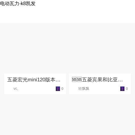
电动瓦力-k8凯发
五菱宏光mini120版本公
🆘🆘五菱宾果和比亚迪
里跑高速
海豚极限二选一？？
vc,
轻飘飘
0
0