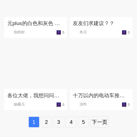
元plus的白色和灰色 哪
友友们求建议？？
个好看啊
你的好
冬日
0
0
各位大佬，我想问问这
十万以内的电动车推
俩车该咋选择？
荐？
妹砸儿
没咋
0
0
1
2
3
4
5
下一页