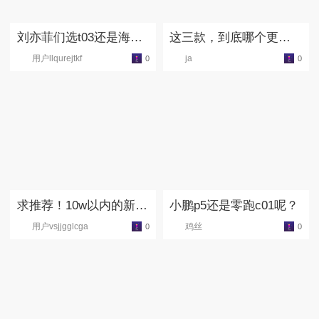
刘亦菲们选t03还是海
这三款，到底哪个更好
豚！？
呢？
用户llqurejtkf
ja
0
0
求推荐！10w以内的新能
小鹏p5还是零跑c01呢？
源电车，上下班通勤？
用户vsjjgglcga
鸡丝
0
0