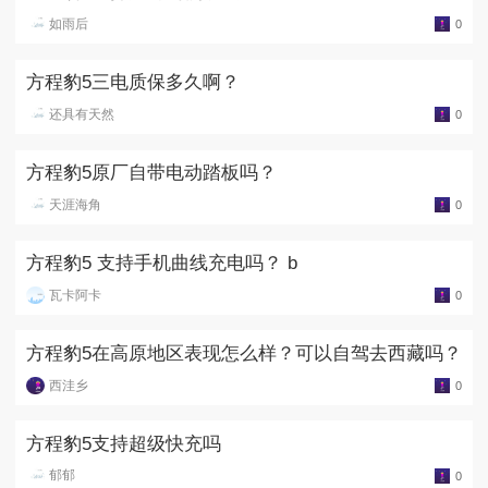
如雨后
0
方程豹5三电质保多久啊？
还具有天然
0
方程豹5原厂自带电动踏板吗？
天涯海角
0
方程豹5 支持手机曲线充电吗？ b
瓦卡阿卡
0
方程豹5在高原地区表现怎么样？可以自驾去西藏吗？
西洼乡
0
方程豹5支持超级快充吗
郁郁
0