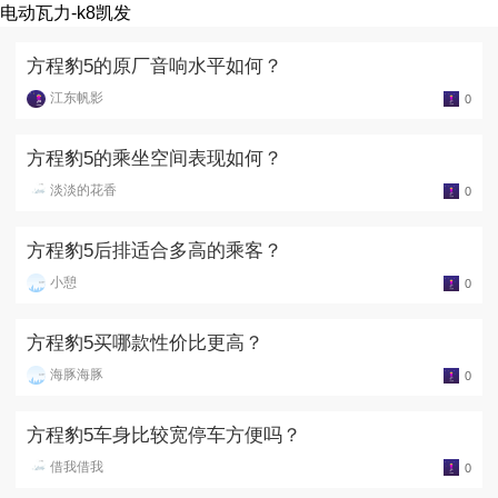
电动瓦力-k8凯发
方程豹5的原厂音响水平如何？
江东帆影
0
方程豹5的乘坐空间表现如何？
淡淡的花香
0
方程豹5后排适合多高的乘客？
小憩
0
方程豹5买哪款性价比更高？
海豚海豚
0
方程豹5车身比较宽停车方便吗？
借我借我
0