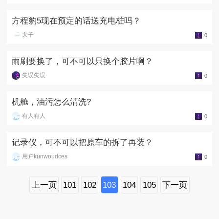
方程豹5现在预定的话送充电桩吗？
犬子
0
雨刷要换了，可不可以只换个胶片啊？
失误失误
0
机舱，油污怎么清洗?
有人有人
0
记录仪，可不可以把原车的拆了再装？
用户kunwoudces
0
上一页
101
102
103
104
105
下一页