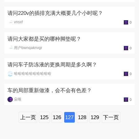
请问220v的插排充满大概要几个小时呢？
vnsxf
0
请问大家都是买的哪种脚垫呢？
用户bwnqaknvgr
0
请问车子防冻液的更换周期是多久啊？
哈哈哈哈哈哈哈哈哈哈
0
车的局部重新做漆，会不会有色差？
朵唯
0
上一页
125
126
127
128
129
下一页