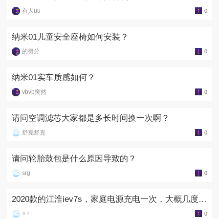
有人uu
0
纳米01儿童安全座椅如何安装？
的得分
0
纳米01实车质感如何？
vbvb突然
0
请问空调滤芯大家都是多长时间换一次啊？
舒克舒克
0
请问轮胎鼓包是什么原因导致的？
srg
0
2020款的江淮iev7s，家庭电源充电一次，大概几度
电？
⭐♂
0