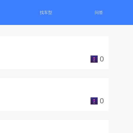
找车型
问答
0
0