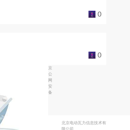
0
0
京
公
网
安
备
北京电动瓦力信息技术有
限公司