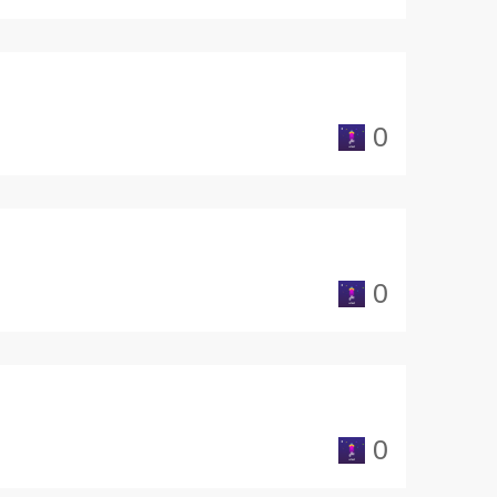
0
0
0