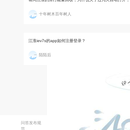
十年树木百年树人
江淮iev7s的app如何注册登录？
陌陌后
问答发布规
范