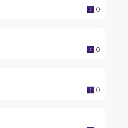
0
0
0