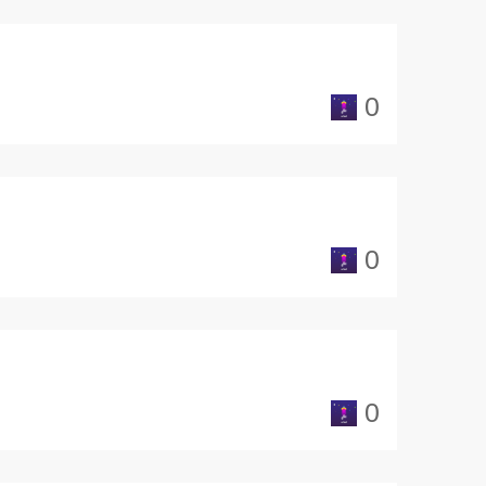
0
0
0