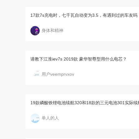
17款7s充电时，七千瓦自动变为3.5，有遇到过的车友
身体和精神
请教下江淮iev7s 2019款 豪华智尊型用什么电芯？
用户veemprvxov
19款磷酸铁锂电池续航320和18款的三元电池301实际
单人的人