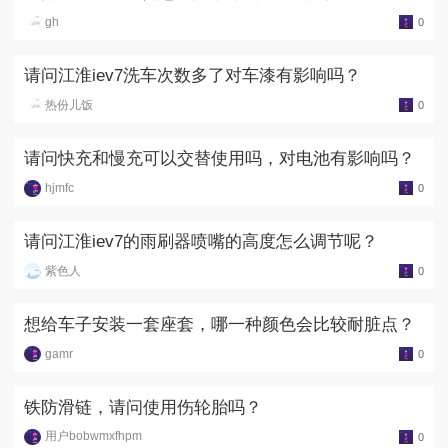
gh
0
请问江淮iev7洗车次数多了对车漆有影响吗？
热份儿饭
0
请问快充和慢充可以交替使用吗，对电池有影响吗？
hjmfc
0
请问江淮iev7的雨刷器喷嘴的高度怎么调节呢？
紫色人
0
想给车子安装一套座套，哪一种颜色会比较耐脏点？
gamr
0
铁防滑链，请问使用伤轮胎吗？
用户bobwmxfhpm
0