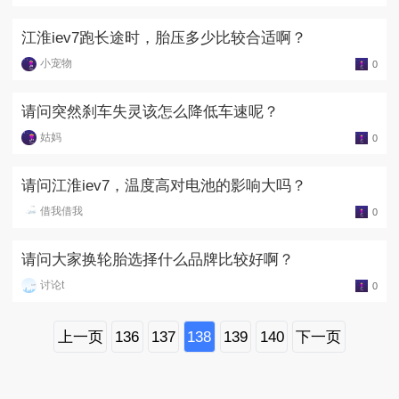
江淮iev7跑长途时，胎压多少比较合适啊？
小宠物
0
请问突然刹车失灵该怎么降低车速呢？
姑妈
0
请问江淮iev7，温度高对电池的影响大吗？
借我借我
0
请问大家换轮胎选择什么品牌比较好啊？
讨论t
0
上一页
136
137
138
139
140
下一页