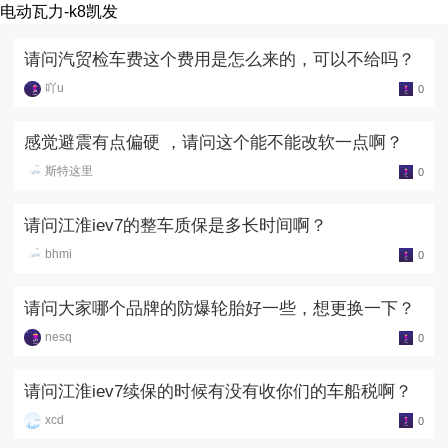
电动瓦力-k8凯发
请问汽贸检车费这个费用是怎么来的，可以不给吗？
吖u
0
感觉避震有点偏硬 ，请问这个能不能改软一点啊？
斯特这里
0
请问江淮iev7的整车质保是多长时间啊？
bhmi
0
请问大家哪个品牌的防爆轮胎好一些，想更换一下？
nesq
0
请问江淮iev7续保的时候有没有收你们的车船税啊？
xcd
0